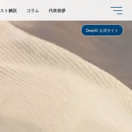
ラスト解説
コラム
代表挨拶
DeepXi 公式サイト
略