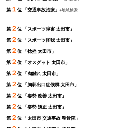
１
第
位 「交通事故治療」
※地域検索
２
第
位 「スポーツ障害 太田市」
２
第
位 「スポーツ怪我 太田市」
２
第
位 「捻挫 太田市」
２
第
位 「オスグット 太田市」
２
第
位 「肉離れ 太田市」
２
第
位 「胸郭出口症候群 太田市」
２
第
位 「姿勢 改善 太田市」
２
第
位 「姿勢 矯正 太田市」
２
第
位 「太田市 交通事故 整骨院」