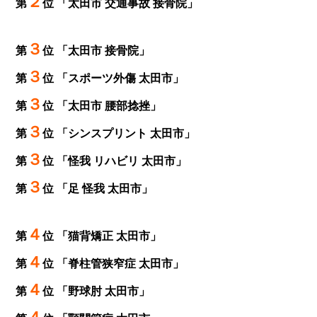
２
第
位 「太田市 交通事故 接骨院」
３
第
位 「太田市 接骨院」
３
第
位 「スポーツ外傷 太田市」
３
第
位 「太田市 腰部捻挫」
３
第
位 「シンスプリント 太田市」
３
第
位 「怪我 リハビリ 太田市」
３
第
位 「足 怪我 太田市」
４
第
位 「猫背矯正 太田市」
４
第
位 「脊柱管狭窄症 太田市」
４
第
位 「野球肘 太田市」
４