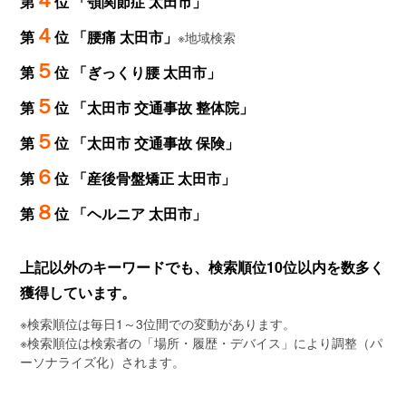
第
位 「顎関節症 太田市」
４
第
位 「腰痛 太田市」
※地域検索
５
第
位 「ぎっくり腰 太田市」
５
第
位 「太田市 交通事故 整体院」
５
第
位 「太田市 交通事故 保険」
６
第
位 「産後骨盤矯正 太田市」
８
第
位 「ヘルニア 太田市」
上記以外のキーワードでも、検索順位10位以内を数多く
獲得しています。
※検索順位は毎日1～3位間での変動があります。
※検索順位は検索者の「場所・履歴・デバイス」により調整（パ
ーソナライズ化）されます。