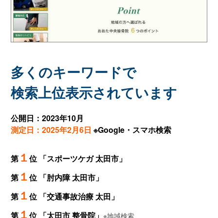
多くのキーワードで
検索上位表示されています
公開日：2023年10月
測定日：2025年2月6日
※Google・スマホ検索
１
第
位 「スポーツケガ 太田市」
１
第
位 「肘内障 太田市」
１
第
位 「交通事故治療 太田」
１
第
位 「太田市 整骨院」
※地域検索