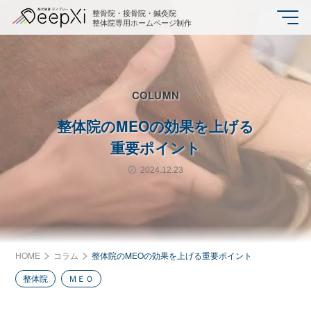
整骨院・接骨院・鍼灸院
整体院専用ホームページ制作
COLUMN
整体院のMEOの効果を上げる
重要ポイント
2024.12.23
HOME
コラム
整体院のMEOの効果を上げる重要ポイント
整体院
ＭＥＯ