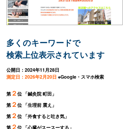
多くのキーワードで
検索上位表示されています
公開日：2024年11月28日
測定日：2026年2月20日
※Google・スマホ検索
２
第
位 「鍼灸院 町田」
２
第
位 「生理前 震え」
２
第
位 「外食すると吐き気」
２
第
位 「心臓がスースーする」