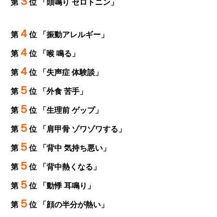
３
第
位 「頭鳴り セロトニン」
４
第
位 「振動アレルギー」
４
第
位 「喉 鳴る」
４
第
位 「失声症 体験談」
５
第
位 「外食 苦手」
５
第
位 「生理前 ゲップ」
５
第
位 「肩甲骨 ゾワゾワする」
５
第
位 「背中 気持ち悪い」
５
第
位 「背中熱くなる」
５
第
位 「動悸 耳鳴り」
５
第
位 「顔の半分が熱い」