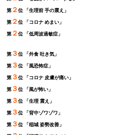
２
第
位 「生理前 手の震え」
２
第
位 「コロナ めまい」
２
第
位 「低周波過敏症」
３
第
位 「外食 吐き気」
３
第
位 「風恐怖症」
３
第
位 「コロナ 皮膚が痛い」
３
第
位 「風が怖い」
３
第
位 「生理 震え」
３
第
位 「背中ゾワゾワ」
３
第
位 「稲城 姿勢改善」