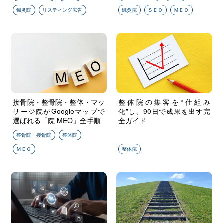
プト」～"/>
鍼灸院
リスティング広告
鍼灸院
ＳＥＯ
ＭＥＯ
" alt="接骨院・整骨院・整
" alt="整体院の集客を“仕組
接骨院・整骨院・整体・マッ
整体院の集客を“仕組み
サージ院がGoogleマップで
化”し、90日で成果を出す完
体・マッサージ院が
み化”し、90日で成果を出
選ばれる「院 MEO」全手順
全ガイド
Googleマップで選ばれる
す完全ガイド"/>
「院 MEO」全手順"/>
整骨院・接骨院
整体院
ＭＥＯ
整体院