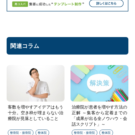
関連コラム
" alt="客数を増やすアイデ
" alt="治療院が患者を増や
客数を増やすアイデアはもう
治療院が患者を増やす方法の
十分。空き枠が埋まらない治
正解 ～集客から定着までの
アはもう十分。空き枠が
す方法の正解 ～集客から
療院が見落としていること
「成果が出る全ノウハウ・会
埋まらない治療院が見落
定着までの「成果が出る
話スクリプト」～
としていること"/>
全ノウハウ・会話スクリ
整骨院・接骨院
整体院
整骨院・接骨院
整体院