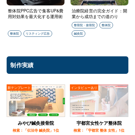
" alt="整体院PPC広告で集
" alt="治療院経営の完全ガ
整体院PPC広告で集客UP&費
治療院経営の完全ガイド：開
用対効果を最大化する運用術
業から成功までの道のり
客UP&費用対効果を最大
イド：開業から成功まで
化する運用術"/>
の道のり"/>
整骨院・接骨院
整体院
整体院
リスティング広告
鍼灸院
制作実績
新テンプレート
インタビューあり
みやび鍼灸接骨院
宇都宮女性ケア整体院
検索：「伝法寺 鍼灸院」1位
検索：「宇都宮 整体 女性」1位