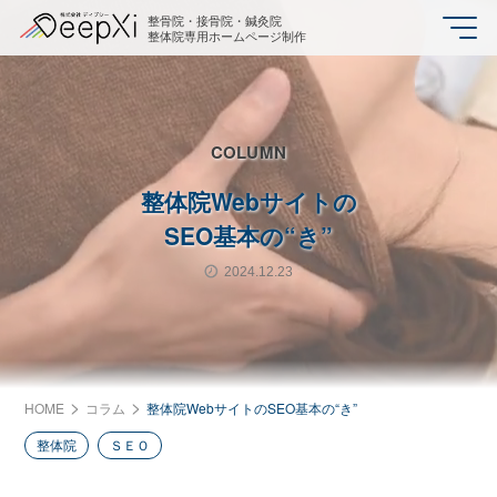
整骨院・接骨院・鍼灸院
整体院専用ホームページ制作
COLUMN
整体院Webサイトの
SEO基本の“き”
2024.12.23
HOME
コラム
整体院WebサイトのSEO基本の“き”
整体院
ＳＥＯ