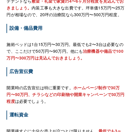
テナントなら
敷金・礼金で家賃の4〜6ヶ月分程度を見込んでお
きましょう。
内装工事も大きな出費です。坪単価15万円〜25万
円が相場なので、20坪の治療院なら300万円〜500万円程度。
設備・備品費用
施術ベッドは1台15万円〜30万円。最低でも2〜3台は必要なの
で、ここだけで50万円〜90万円。他にも
治療機器や備品で100
万円〜300万円は見込んでおきましょう。
広告宣伝費
開業時の広告宣伝は特に重要です。
ホームページ制作で30万
円〜50万円、チラシなどの印刷物や開業キャンペーンで30万円
程度
は必要でしょう。
運転資金
開業後すぐに十分な売上が立つとは限りません。
最低でも3ヶ